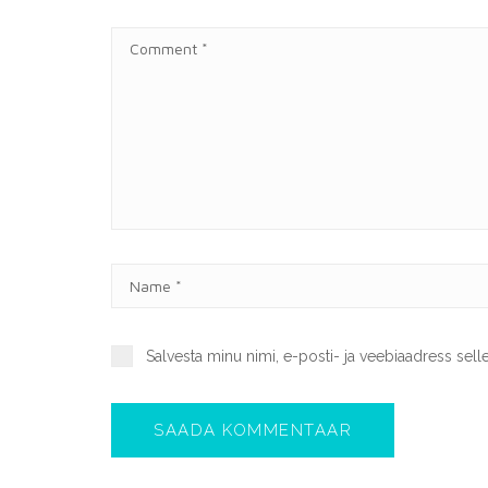
C
O
M
M
E
N
T
N
A
M
E
Salvesta minu nimi, e-posti- ja veebiaadress sel
*
SAADA KOMMENTAAR