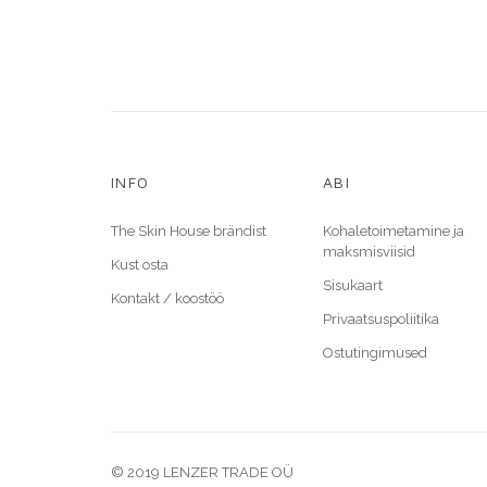
INFO
ABI
The Skin House brändist
Kohaletoimetamine ja
maksmisviisid
Kust osta
Sisukaart
Kontakt / koostöö
Privaatsuspoliitika
Ostutingimused
© 2019 LENZER TRADE OÜ