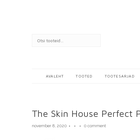
Skip
to
content
SEARCH
FOR:
AVALEHT
TOOTED
TOOTESARJAD
The Skin House Perfect 
november 8, 2020
0 comment