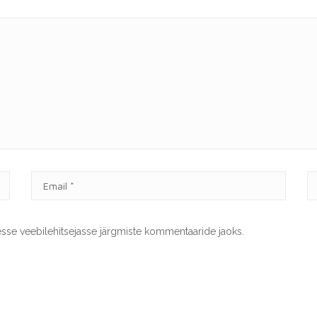
E
M
E
A
B
I
S
lesse veebilehitsejasse järgmiste kommentaaride jaoks.
L
I
*
T
E