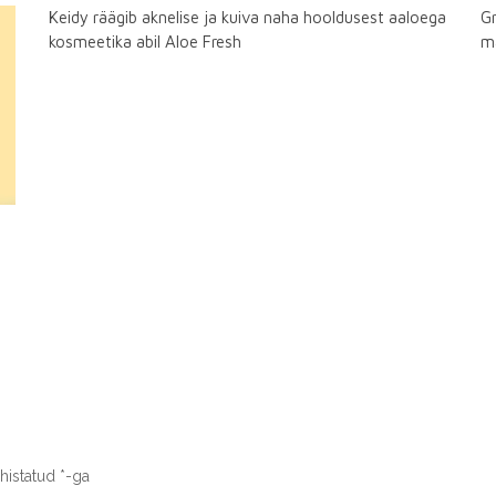
Keidy räägib aknelise ja kuiva naha hooldusest aaloega
Gr
kosmeetika abil Aloe Fresh
ma
ähistatud
*
-ga