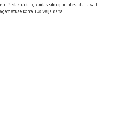
ete Pedak räägib, kuidas silmapadjakesed aitavad
gamatuse korral ilus välja näha