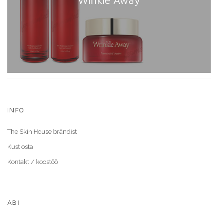
Winkle Away
INFO
The Skin House brändist
Kust osta
Kontakt / koostöö
ABI