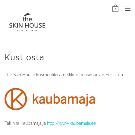
Skip
to
Tog
0
content
nav
Kust osta
The Skin House kosmeetika ametlikud edasimüüjad Eestis on:
Tallinna Kaubamaja ja
http://www.kaubamaja.ee