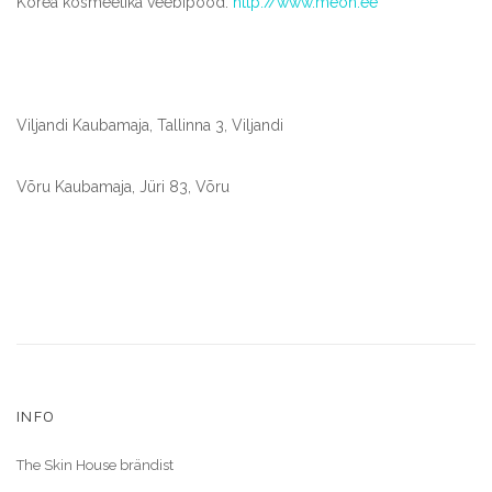
Korea kosmeetika veebipood:
http://www.meon.ee
Viljandi Kaubamaja, Tallinna 3, Viljandi
Võru Kaubamaja, Jüri 83, Võru
INFO
The Skin House brändist