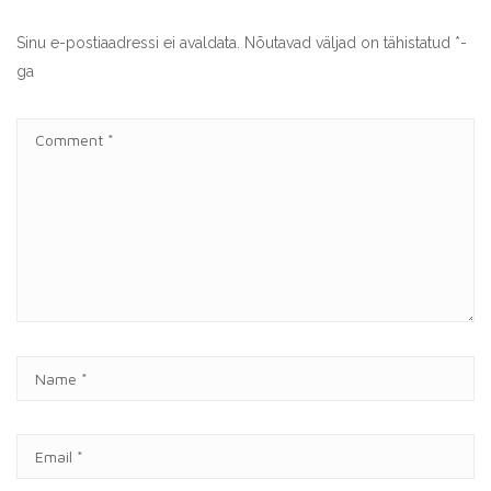
Sinu e-postiaadressi ei avaldata.
Nõutavad väljad on tähistatud
*
-
ga
C
O
M
M
E
N
T
N
A
M
E
E
*
M
A