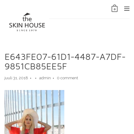
Skip
to
Tog
0
content
nav
E643FE07-61D1-4487-A7DF-
9851CB85EE5F
juuli 31, 2018
admin
0 comment