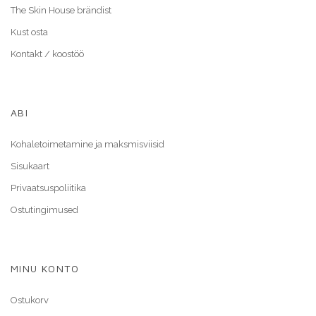
The Skin House brändist
Kust osta
Kontakt / koostöö
ABI
Kohaletoimetamine ja maksmisviisid
Sisukaart
Privaatsuspoliitika
Ostutingimused
MINU KONTO
Ostukorv