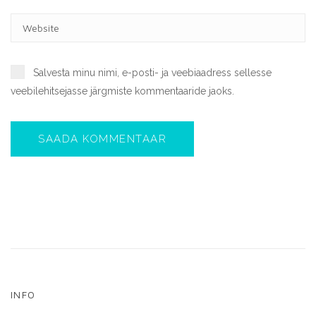
I
W
L
E
*
B
S
Salvesta minu nimi, e-posti- ja veebiaadress sellesse
I
veebilehitsejasse järgmiste kommentaaride jaoks.
T
E
SAADA KOMMENTAAR
INFO