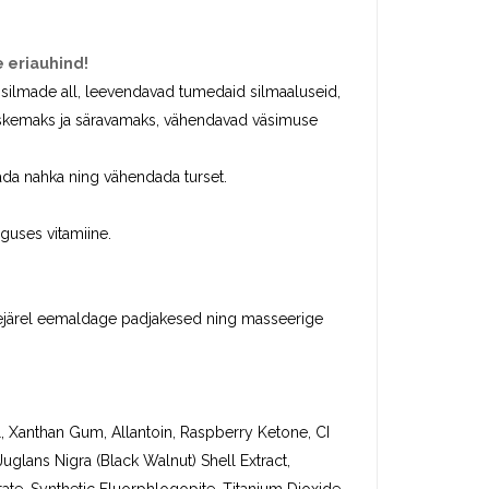
 eriauhind!
 silmade all, leevendavad tumedaid silmaaluseid,
 värskemaks ja säravamaks, vähendavad väsimuse
tada nahka ning vähendada turset.
guses vitamiine.
Seejärel eemaldage padjakesed ning masseerige
, Xanthan Gum, Allantoin, Raspberry Ketone, CI
uglans Nigra (Black Walnut) Shell Extract,