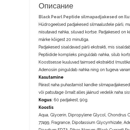
Описание
Black Pearl Peptide silmapadjakesed on Ilu
Hüdrogeelsed padjakesed silmaalustele pärli, ma
niisutavad nahka, siluvad kortse. Padjakesed on k
märke kõigest 20 minutiga.
Padjakesed sisaldavad pärli ekstrakti, mis sisal
Peptiidide kompleks pinguldab nahka, silub kort
Koostisesse kuuluvad taimsed ekstraktid (mustika
Adenosiin pinguldab nahka ning on tugeva vana
Kasutamine
Pärast naha puhastamist kandke silmapadjakesed 
või patsutage õrnalt alles jäänud vedelik naha sis
Kogus
:
60 padjakest, 90g.
Koostis
Aqua, Glycerin, Dipropylene Glycol, Chondrus Cr
77499, Fragrance, Dipotassium Glycyrrhizate, Aden