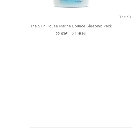
The Sk
The Skin House Marine Bounce Sleeping Pack
Первоначальная
Текущая
21.90
€
22.63
€
цена
цена:
составляла
21.90€.
22.63€.