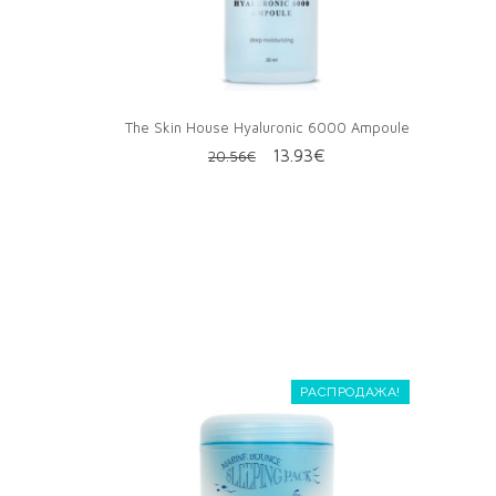
QUICK VIEW
The Skin House Hyaluronic 6000 Ampoule
Первоначальная
Текущая
13.93
€
20.56
€
цена
цена:
составляла
13.93€.
20.56€.
РАСПРОДАЖА!