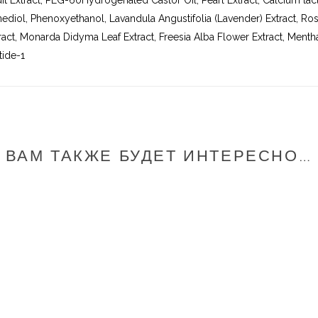
t Extract, PEG-60Hydrogenated Castor Oil, Pearl Extract, Calcium lact
ediol, Phenoxyethanol, Lavandula Angustifolia (Lavender) Extract, Rosm
act, Monarda Didyma Leaf Extract, Freesia Alba Flower Extract, Mentha 
tide-1
ВАМ ТАКЖЕ БУДЕТ ИНТЕРЕСНО…