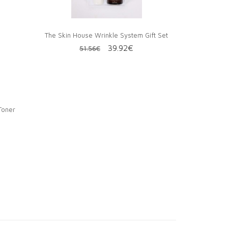
The Skin House Wrinkle System Gift Set
Первоначальная
Текущая
39.92
€
51.56
€
цена
цена:
составляла
39.92€.
51.56€.
Toner
альная
кущая
а:
а
90€.