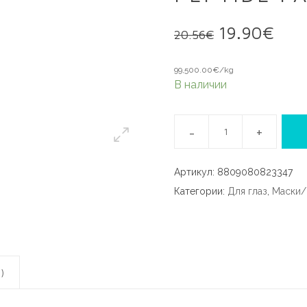
Первонача
Тек
19.90
€
20.56
€
цена
цен
составлял
19.
99,500.00
€
/kg
20.56€.
В наличии
Артикул:
8809080823347
Категории:
Для глаз
,
Маски/
)