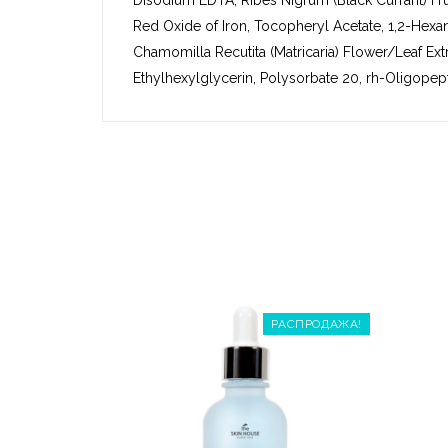
Disodium EDTA, Ribes Nigrum (Black Currant) Frui
Red Oxide of Iron, Tocopheryl Acetate, 1,2-Hexan
Chamomilla Recutita (Matricaria) Flower/Leaf Extr
Ethylhexylglycerin, Polysorbate 20, rh-Oligopep
РАСПРОДАЖА!