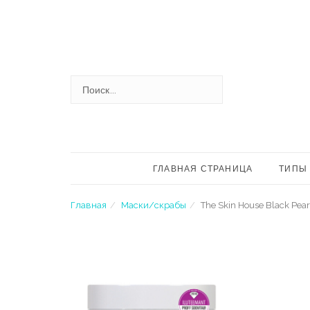
Skip
to
content
ИСКАТЬ:
ГЛАВНАЯ СТРАНИЦА
ТИПЫ
Главная
Маски/скрабы
The Skin House Black Pear