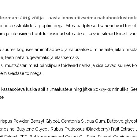
teemant 2019 võitja – aasta innovatiivseima nahahooldustoote
rjade ekstraktide ja peptiididega. Silmapadjakesed vähendavad turset
iire ja intensiivne hooldus väsinud silmadele, teevad silmad kiiresti
dab suures koguses aminohappeid ja naturaalseid mineraale, aitab niisu
se, teeb naha tugevamaks ja elastsemaks.
s, mustsõstar, must pähklipuu) toidavad nahka ja sisaldavad suures ko
nemisvastase toimega.
kaasasoleva lusika abil silmaalustele ning jätke 20-25-ks minutiks. 
se.
ispus Powder, Benzyl Glycol, Ceratonia Siliqua Gum, Butoxydiglycol
osine, Butylene Glycol, Rubus Fruticosus (Blackberry) Fruit Extract, J