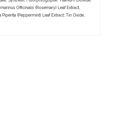
ate, Synthetic Fluorphlogopite, Titanium Dioxide,
arinus Officinalis (Rosemary) Leaf Extract,
Piperita (Peppermint) Leaf Extract, Tin Oxide,