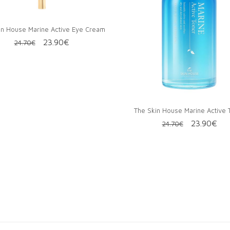
in House Marine Active Eye Cream
Первоначальная
Текущая
23.90
€
24.70
€
цена
цена:
составляла
23.90€.
24.70€.
The Skin House Marine Active 
Первонач
Те
23.90
€
24.70
€
цена
цен
составлял
23.
24.70€.